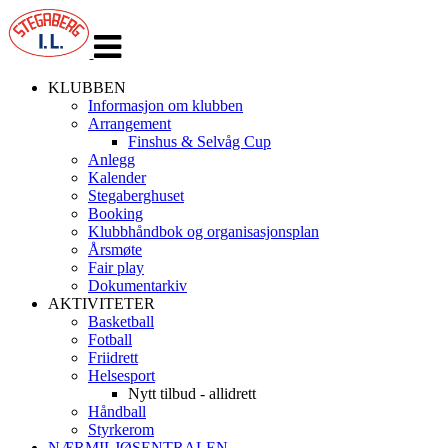
Veksle
navigasjon
KLUBBEN
Informasjon om klubben
Arrangement
Finshus & Selvåg Cup
Anlegg
Kalender
Stegaberghuset
Booking
Klubbhåndbok og organisasjonsplan
Årsmøte
Fair play
Dokumentarkiv
AKTIVITETER
Basketball
Fotball
Friidrett
Helsesport
Nytt tilbud - allidrett
Håndball
Styrkerom
NÆRMILJØSENTRALEN