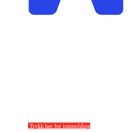
Stegaberg Idrettslag
Frakkagjerdvegen 14, 5563 FØRRESFJOR
Org. nr.: 875 564 722
+ 47 94 09 41 63
post@stegaberg.no
Trykk her for innmelding