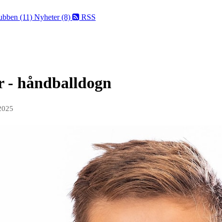
ubben (11)
Nyheter (8)
RSS
r - håndballdogn
 2025