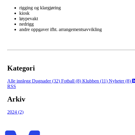
rigging og klargjøring
kiosk
løypevakt
nedrigg
andre oppgaver ifht. arrangementsavvikling
Kategori
Alle innlegg
Dugnader (32)
Fotball (8)
Klubben (11)
Nyheter (8)
RSS
Arkiv
2024 (2)