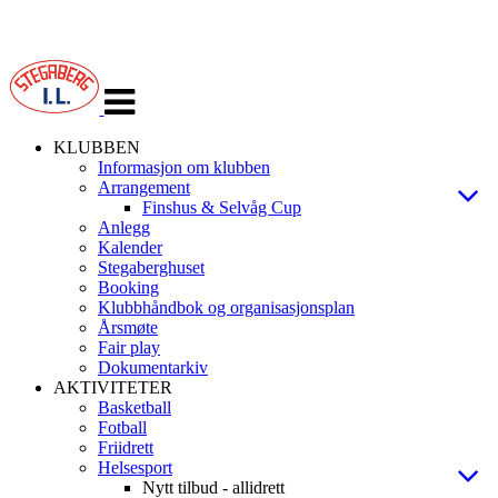
Veksle
navigasjon
KLUBBEN
Informasjon om klubben
Arrangement
Finshus & Selvåg Cup
Anlegg
Kalender
Stegaberghuset
Booking
Klubbhåndbok og organisasjonsplan
Årsmøte
Fair play
Dokumentarkiv
AKTIVITETER
Basketball
Fotball
Friidrett
Helsesport
Nytt tilbud - allidrett