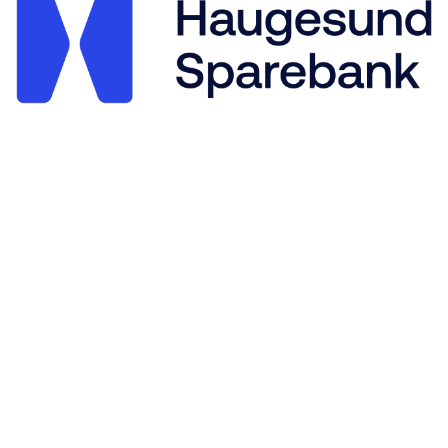
Stegaberg Idrettslag
Frakkagjerdvegen 14, 5563 FØRRESFJORDEN
Org. nr.: 875 564 722
+ 47 94 09 41 63
post@stegaberg.no
Bli medlem!