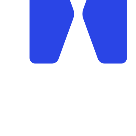
Stegaberg Idrettslag
Frakkagjerdvegen 14, 5563 FØRRESFJOR
Org. nr.: 875 564 722
+ 47 94 09 41 63