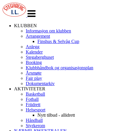
Veksle
navigasjon
KLUBBEN
Informasjon om klubben
Arrangement
Finshus & Selvåg Cup
Anlegg
Kalender
Stegaberghuset
Booking
Klubbhåndbok og organisasjonsplan
Årsmøte
Fair play
Dokumentarkiv
AKTIVITETER
Basketball
Fotball
Friidrett
Helsesport
Nytt tilbud - allidrett
Håndball
Styrkerom
NÆRMILJØSENTRALEN