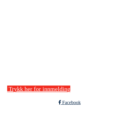
Stegaberg Idrettslag
Frakkagjerdvegen 14, 5563 FØRRESFJORDEN
Org. nr.: 875 564 722
+ 47 94 09 41 63
post@stegaberg.no
Bli medlem!
Trykk her for innmelding
Facebook