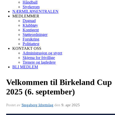
Håndball
Styrkerom
NÆRMILJØSENTRALEN
MEDLEMMER
Dugnad
Klubbtøy
Kontigent
Støtteordninger
Forsikring
Politiattest
KONTAKT OSS
Administrasjon og styret
Skjema for frivillige
Trenere og lagledere
BLI MEDLEM
Velkommen til Birkeland Cup
2025 (6. september)
Postet av
Stegaberg Idrettslag
den
9. apr 2025