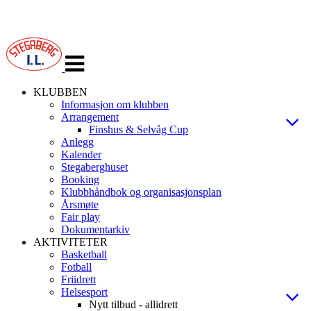
Veksle
navigasjon
KLUBBEN
Informasjon om klubben
Arrangement
Finshus & Selvåg Cup
Anlegg
Kalender
Stegaberghuset
Booking
Klubbhåndbok og organisasjonsplan
Årsmøte
Fair play
Dokumentarkiv
AKTIVITETER
Basketball
Fotball
Friidrett
Helsesport
Nytt tilbud - allidrett