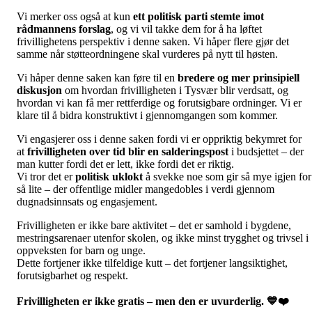
Vi merker oss også at kun
ett politisk parti stemte imot
rådmannens forslag
, og vi vil takke dem for å ha løftet
frivillighetens perspektiv i denne saken. Vi håper flere gjør det
samme når støtteordningene skal vurderes på nytt til høsten.
Vi håper denne saken kan føre til en
bredere og mer prinsipiell
diskusjon
om hvordan frivilligheten i Tysvær blir verdsatt, og
hvordan vi kan få mer rettferdige og forutsigbare ordninger. Vi er
klare til å bidra konstruktivt i gjennomgangen som kommer.
Vi engasjerer oss i denne saken fordi vi er oppriktig bekymret for
at
frivilligheten over tid blir en salderingspost
i budsjettet – der
man kutter fordi det er lett, ikke fordi det er riktig.
Vi tror det er
politisk uklokt
å svekke noe som gir så mye igjen for
så lite – der offentlige midler mangedobles i verdi gjennom
dugnadsinnsats og engasjement.
Frivilligheten er ikke bare aktivitet – det er samhold i bygdene,
mestringsarenaer utenfor skolen, og ikke minst trygghet og trivsel i
oppveksten for barn og unge.
Dette fortjener ikke tilfeldige kutt – det fortjener langsiktighet,
forutsigbarhet og respekt.
Frivilligheten er ikke gratis – men den er uvurderlig. 💙❤️