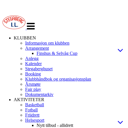
Veksle
navigasjon
KLUBBEN
Informasjon om klubben
Arrangement
Finshus & Selvåg Cup
Anlegg
Kalender
Stegaberghuset
Booking
Klubbhåndbok og organisasjonsplan
Årsmøte
Fair play
Dokumentarkiv
AKTIVITETER
Basketball
Fotball
Friidrett
Helsesport
Nytt tilbud - allidrett