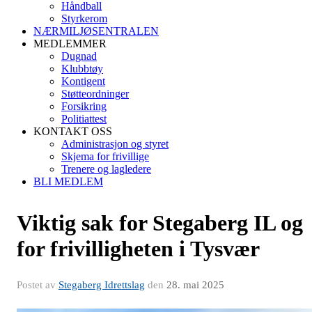
Håndball
Styrkerom
NÆRMILJØSENTRALEN
MEDLEMMER
Dugnad
Klubbtøy
Kontigent
Støtteordninger
Forsikring
Politiattest
KONTAKT OSS
Administrasjon og styret
Skjema for frivillige
Trenere og lagledere
BLI MEDLEM
Viktig sak for Stegaberg IL og
for frivilligheten i Tysvær
Postet av
Stegaberg Idrettslag
den
28. mai 2025