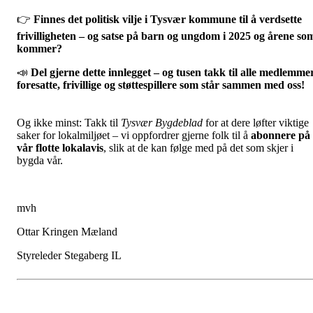
👉
Finnes det politisk vilje i Tysvær kommune til å verdsette
frivilligheten – og satse på barn og ungdom i 2025 og årene so
kommer?
📣
Del gjerne dette innlegget – og tusen takk til alle medlemmer
foresatte, frivillige og støttespillere som står sammen med oss!
Og ikke minst: Takk til
Tysvær Bygdeblad
for at dere løfter viktige
saker for lokalmiljøet – vi oppfordrer gjerne folk til å
abonnere på
vår flotte lokalavis
, slik at de kan følge med på det som skjer i
bygda vår.
mvh
Ottar Kringen Mæland
Styreleder Stegaberg IL