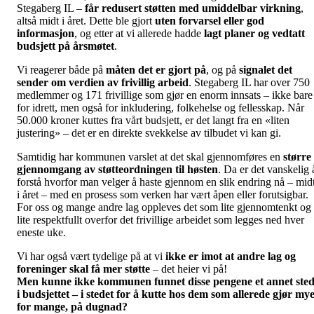
Stegaberg IL –
får redusert støtten med umiddelbar virkning
,
altså midt i året. Dette ble gjort
uten forvarsel eller god
informasjon
, og etter at vi allerede hadde
lagt planer og vedtatt
budsjett på årsmøtet
.
Vi reagerer både på
måten det er gjort på
, og på
signalet det
sender om verdien av frivillig arbeid
. Stegaberg IL har over 750
medlemmer og 171 frivillige som gjør en enorm innsats – ikke bare
for idrett, men også for inkludering, folkehelse og fellesskap. Når
50.000 kroner kuttes fra vårt budsjett, er det langt fra en «liten
justering» – det er en direkte svekkelse av tilbudet vi kan gi.
Samtidig har kommunen varslet at det skal gjennomføres en
større
gjennomgang av støtteordningen til høsten
. Da er det vanskelig 
forstå hvorfor man velger å haste gjennom en slik endring nå – mid
i året – med en prosess som verken har vært åpen eller forutsigbar.
For oss og mange andre lag oppleves det som lite gjennomtenkt og
lite respektfullt overfor det frivillige arbeidet som legges ned hver
eneste uke.
Vi har også vært tydelige på at vi
ikke er imot at andre lag og
foreninger skal få mer støtte
– det heier vi på!
Men kunne ikke kommunen funnet disse pengene et annet ste
i budsjettet – i stedet for å kutte hos dem som allerede gjør my
for mange, på dugnad?