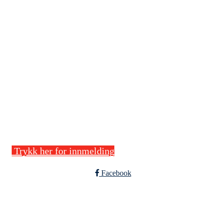
Stegaberg Idrettslag
Frakkagjerdvegen 14, 5563 FØRRESFJORDEN
Org. nr.: 875 564 722
+ 47 94 09 41 63
post@stegaberg.no
Bli medlem!
Trykk her for innmelding
Facebook