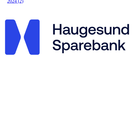
2024 (2)
Stegaberg Idrettslag
Frakkagjerdvegen 14, 5563 FØRRESFJORDEN
Org. nr.: 875 564 722
+ 47 94 09 41 63
post@stegaberg.no