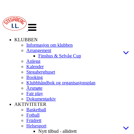
Veksle
navigasjon
KLUBBEN
Informasjon om klubben
Arrangement
Finshus & Selvåg Cup
Anlegg
Kalender
Stegaberghuset
Booking
Klubbhåndbok og organisasjonsplan
Årsmøte
Fair play
Dokumentarkiv
AKTIVITETER
Basketball
Fotball
Friidrett
Helsesport
Nytt tilbud - allidrett