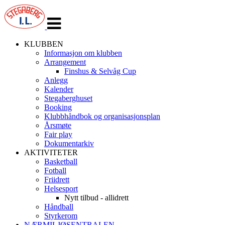
Veksle
navigasjon
KLUBBEN
Informasjon om klubben
Arrangement
Finshus & Selvåg Cup
Anlegg
Kalender
Stegaberghuset
Booking
Klubbhåndbok og organisasjonsplan
Årsmøte
Fair play
Dokumentarkiv
AKTIVITETER
Basketball
Fotball
Friidrett
Helsesport
Nytt tilbud - allidrett
Håndball
Styrkerom
NÆRMILJØSENTRALEN