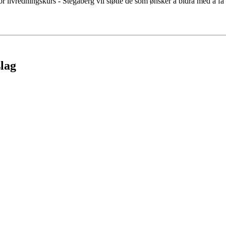
r livredningskurs - Stegaberg vil støtte de som ønsker å bidra med å få l
slag