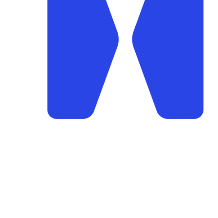
Stegaberg Idrettslag
Frakkagjerdvegen 14, 5563 FØRRESFJOR
Org. nr.: 875 564 722