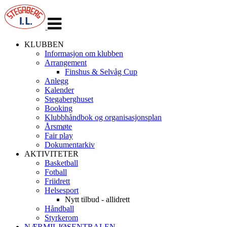
Veksle
navigasjon
KLUBBEN
Informasjon om klubben
Arrangement
Finshus & Selvåg Cup
Anlegg
Kalender
Stegaberghuset
Booking
Klubbhåndbok og organisasjonsplan
Årsmøte
Fair play
Dokumentarkiv
AKTIVITETER
Basketball
Fotball
Friidrett
Helsesport
Nytt tilbud - allidrett
Håndball
Styrkerom
NÆRMILJØSENTRALEN