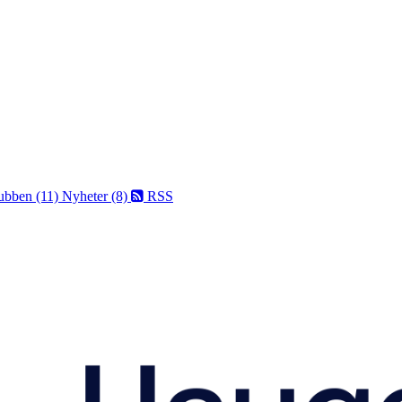
ubben (11)
Nyheter (8)
RSS