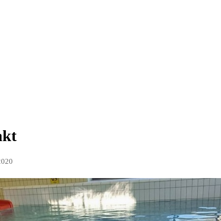
akt
2020